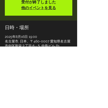
受付が終了しました
他のイベントを見る
日時・場所
2025年8月16日 19:00
名古屋市, 日本、〒460-0007 愛知県名古屋
市中区新栄２丁目６−５ 中島ビル B1
このイベントをシェア
イロマキトリドリ / iromakitoridori
in KYOTO since 2018