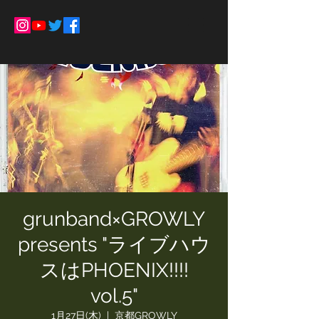
grunband×GROWLY
presents "ライブハウ
スはPHOENIX!!!!
vol.5"
1月27日(木)
  |  
京都GROWLY