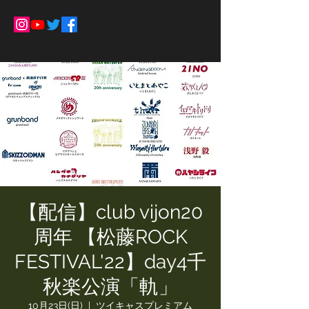
【配信】club vijon20
周年 【松藤ROCK
FESTIVAL'22】day4千
秋楽公演「軌」
10月23日(日)
  |  
ツイキャスプレミアム