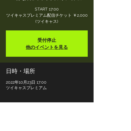
START 17:00
ツイキャスプレミアム配信チケット ￥2,000
(ツイキャス)
受付停止
他のイベントを見る
日時・場所
2022年10月23日 17:00
ツイキャスプレミアム
イベントについて
21NO(ニーノ) / さんかくとバツ / イロマキ
トリドリ / カトキット / 浅野毅 / JUNIOR 
BREATH / SAPPY / ゆきみ / ELECTRIC 