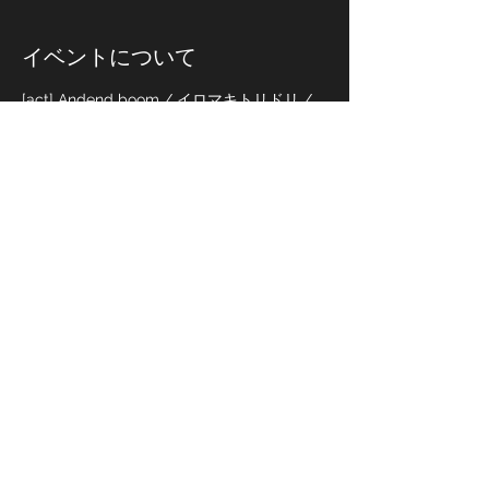
イベントについて
[act] Andend boom / イロマキトリドリ / 
ELECTRIC MAMA / 33Insanity'sVertebra / 
SAPPY / 志波太朗 / スキッツォイドマン / 
TIGER&DRAGON ex.grunband / 21NO / ネ
オンと無重力 / バニーブルース / ハヤシラ
イフ / 密会と耳鳴り / 6rockB / 
RobotMeetRobo <50音順>
/ <FOOD> さすらい厨房trattoria may / 
<DJ > kyon / サカグチマナブ / NA2MI / 
and more
このイベントをシェア
イロマキトリドリ / iromakitoridori