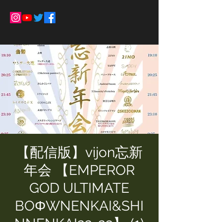
【配信版】vijon忘新
年会 【EMPEROR
GOD ULTIMATE
BOΦWNENKAI&SHI