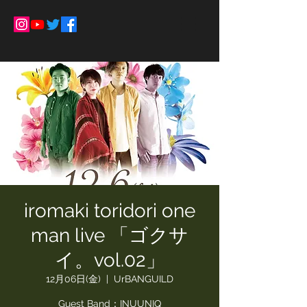
iromaki toridori one
man live 「ゴクサ
イ。vol.02」
12月06日(金)
  |  
UrBANGUILD
Guest Band：INUUNIQ