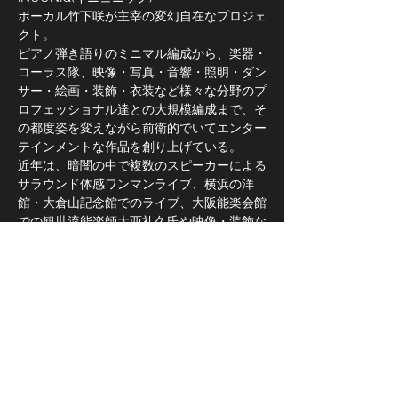
ボーカル竹下咲が主宰の変幻自在なプロジェ
クト。
ピアノ弾き語りのミニマル編成から、楽器・
コーラス隊、映像・写真・音響・照明・ダン
サー・絵画・装飾・衣装など様々な分野のプ
ロフェッショナル達との大規模編成まで、そ
の都度姿を変えながら前衛的でいてエンター
テインメントな作品を創り上げている。
近年は、暗闇の中で複数のスピーカーによる
サラウンド体感ワンマンライブ、横浜の洋
館・大倉山記念館でのライブ、大阪能楽会館
での観世流能楽師大西礼久氏や映像・装飾な
ど総勢40名のキャストスタッフによる大型
コラボレーションワンマンライブ、伊丹市立
こども文化科学館プラネタリウムでの500万
の星を投影できるメガスターと映像を使って
のワンマンライブなどを開催。
"生命"という意味を持つ"イニュニック"。唯
一無二の映像的音楽を体感せよ。
WebSite→ http://inuuniq.com/