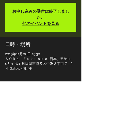
お申し込みの受付は終了しまし
た。
他のイベントを見る
日時・場所
2019年11月08日 19:30
ＳＯＲａ．Ｆｕｋｕｏｋａ, 日本、〒810-
0801 福岡県福岡市博多区中洲３丁目７−２
４ Gate'sビル 7F
イベントについて
石米陽輝/陽原あかね/イロマキトリドリ