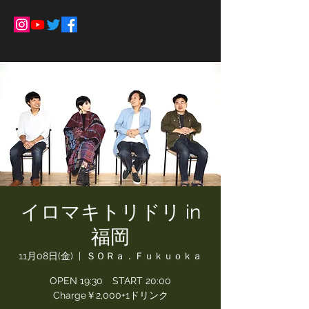
イロマキトリドリ in
福岡
11月08日(金)
  |  
ＳＯＲａ．Ｆｕｋｕｏｋａ
OPEN 19:30 START 20:00
Charge￥2,000+1ドリンク