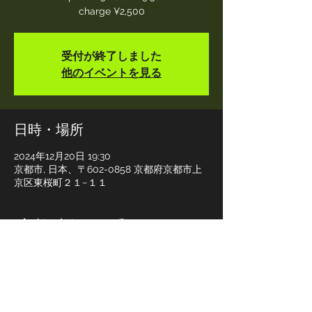
charge ¥2,500
受付が終了しました
他のイベントを見る
日時・場所
2024年12月20日 19:30
京都市, 日本、〒602-0858 京都府京都市上
京区東桜町２１−１１
イベントについて
guest:Tiger and Dragon／村島洋一(余類)