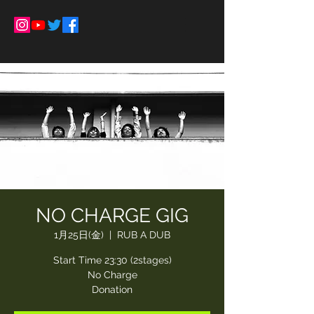
NO CHARGE GIG
1月25日(金)
  |  
RUB A DUB
Start Time 23:30 (2stages)
No Charge
Donation