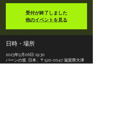
受付が終了しました
他のイベントを見る
日時・場所
2023年5月06日 19:30
パーンの笛, 日本、〒520-0047 滋賀県大津
市浜大津２丁目２−２６
このイベントをシェア
イロマキトリドリ / iromakitoridori