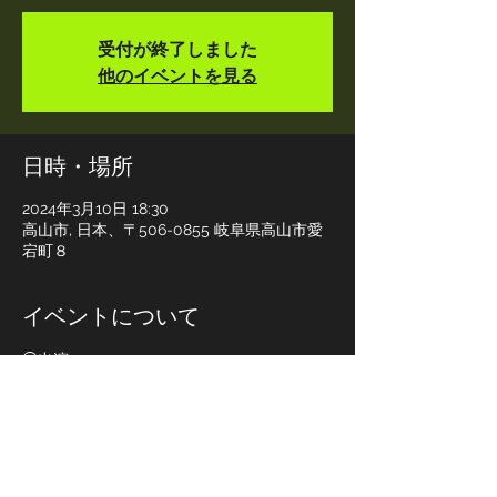
受付が終了しました
他のイベントを見る
日時・場所
2024年3月10日 18:30
高山市, 日本、〒506-0855 岐阜県高山市愛
宕町８
イベントについて
◯出演
イロマキトリドリ
うみわはは