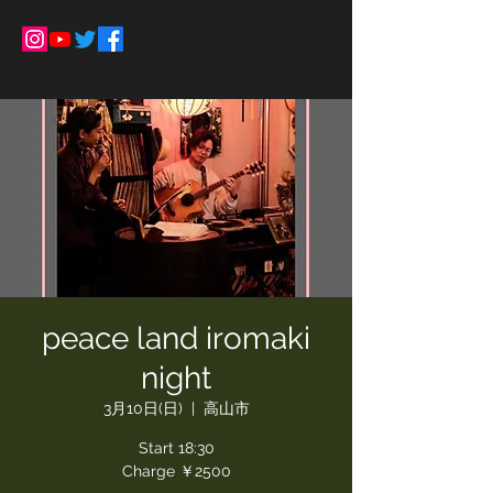
peace land iromaki
night
3月10日(日)
  |  
高山市
Start 18:30
Charge ￥2500