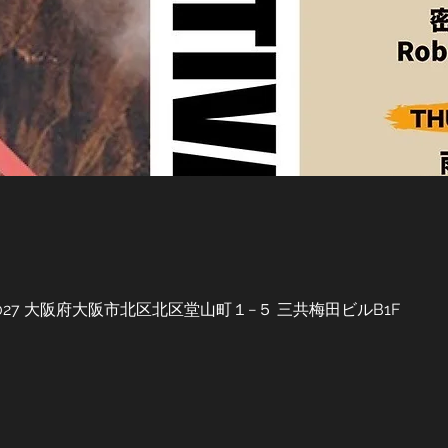
0-0027 大阪府大阪市北区北区堂山町１−５ 三共梅田ビルB1F