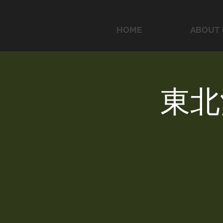
HOME
ABOUT 
東北