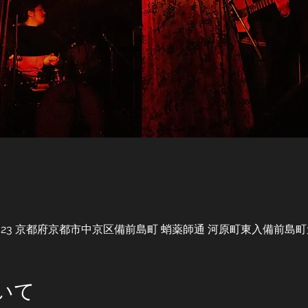
604-8023 京都府京都市中京区備前島町 蛸薬師通 河原町東入備前島町
いて