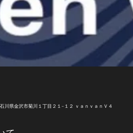
967 石川県金沢市菊川１丁目２１−１２ ｖａｎｖａｎＶ４
いて