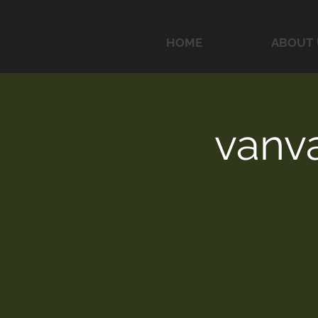
HOME
ABOUT 
vanva