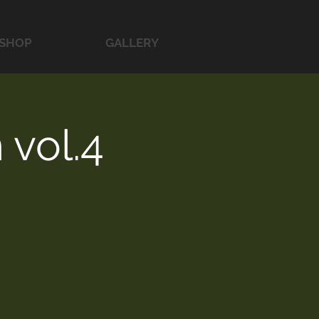
SHOP
GALLERY
 vol.4